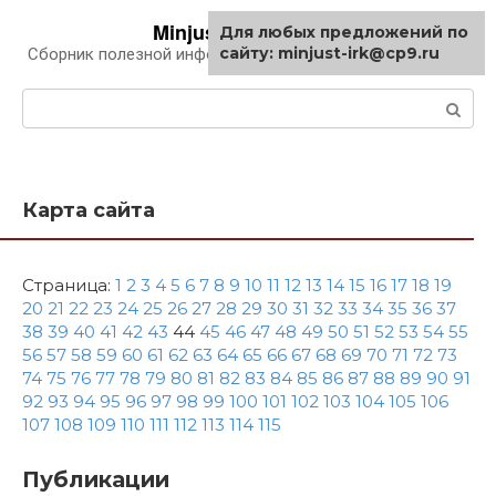
Перейти
Minjust-irk.ru
Для любых предложений по
к
сайту: minjust-irk@cp9.ru
Сборник полезной информации про автомобили
контенту
Поиск:
Карта сайта
Страница:
1
2
3
4
5
6
7
8
9
10
11
12
13
14
15
16
17
18
19
20
21
22
23
24
25
26
27
28
29
30
31
32
33
34
35
36
37
38
39
40
41
42
43
44
45
46
47
48
49
50
51
52
53
54
55
56
57
58
59
60
61
62
63
64
65
66
67
68
69
70
71
72
73
74
75
76
77
78
79
80
81
82
83
84
85
86
87
88
89
90
91
92
93
94
95
96
97
98
99
100
101
102
103
104
105
106
107
108
109
110
111
112
113
114
115
Публикации