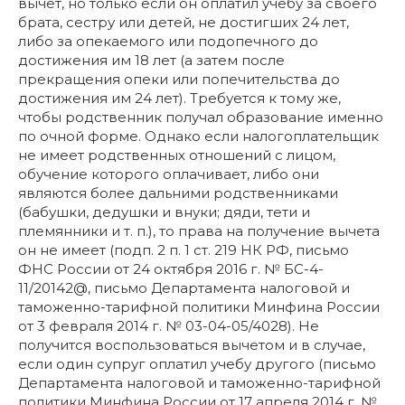
вычет, но только если он оплатил учебу за своего
брата, сестру или детей, не достигших 24 лет,
либо за опекаемого или подопечного до
достижения им 18 лет (а затем после
прекращения опеки или попечительства до
достижения им 24 лет). Требуется к тому же,
чтобы родственник получал образование именно
по очной форме. Однако если налогоплательщик
не имеет родственных отношений с лицом,
обучение которого оплачивает, либо они
являются более дальними родственниками
(бабушки, дедушки и внуки; дяди, тети и
племянники и т. п.), то права на получение вычета
он не имеет (подп. 2 п. 1 ст. 219 НК РФ, письмо
ФНС России от 24 октября 2016 г. № БС-4-
11/20142@, письмо Департамента налоговой и
таможенно-тарифной политики Минфина России
от 3 февраля 2014 г. № 03-04-05/4028). Не
получится воспользоваться вычетом и в случае,
если один супруг оплатил учебу другого (письмо
Департамента налоговой и таможенно-тарифной
политики Минфина России от 17 апреля 2014 г. №