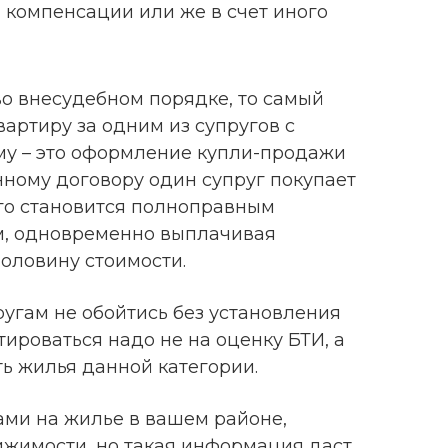
компенсации или же в счет иного
во внесудебном порядке, то самый
артиру за одним из супругов с
му – это оформление купли-продажи
нному договору один супруг покупает
его становится полноправным
м, одновременно выплачивая
оловину стоимости.
ругам не обойтись без установления
тироваться надо не на оценку БТИ, а
ь жилья данной категории.
ми на жилье в вашем районе,
ижимости, но такая информация даст