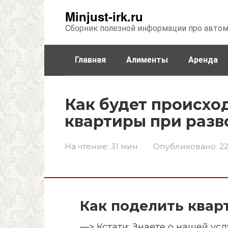
Перейти
Minjust-irk.ru
к
Сборник полезной информации про авто
контенту
Главная
Алименты
Аренда
Недвижимость
Прочее
Стра
Как будет происхо
квартиры при разв
На чтение:
31 мин
Опубликовано:
22
Как поделить квар
—>
Кстати: Знаете о нашей ус