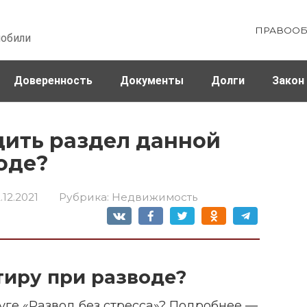
ПРАВООБ
мобили
Доверенность
Документы
Долги
Закон
ховка
Штрафы и налоги
дить раздел данной
оде?
.12.2021
Рубрика:
Недвижимость
тиру при разводе?
луге «Развод без стресса»? Подробнее —