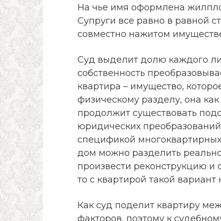
На чье имя оформлена жилпло
Супруги все равно в равной с
совместно нажитом имуществе
Суд выделит долю каждого лиц
собственность преобразовывае
квартира – имущество, которо
физическому разделу, она как
продолжит существовать подо
юридических преобразований.
спецификой многоквартирных
дом можно разделить реально,
произвести реконструкцию и о
то с квартирой такой вариант
Как суд поделит квартиру меж
факторов, поэтому к судебном