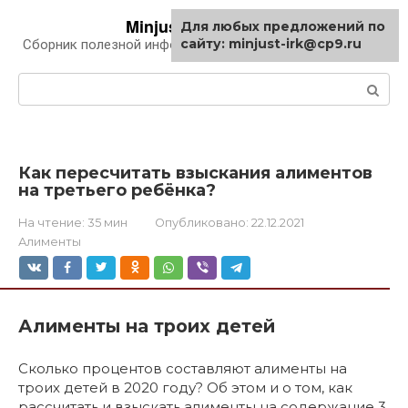
Перейти
Minjust-irk.ru
Для любых предложений по
к
сайту: minjust-irk@cp9.ru
Сборник полезной информации про автомобили
контенту
Поиск:
Как пересчитать взыскания алиментов
на третьего ребёнка?
На чтение:
35 мин
Опубликовано:
22.12.2021
Алименты
Алименты на троих детей
Сколько процентов составляют алименты на
троих детей в 2020 году? Об этом и о том, как
рассчитать и взыскать алименты на содержание 3