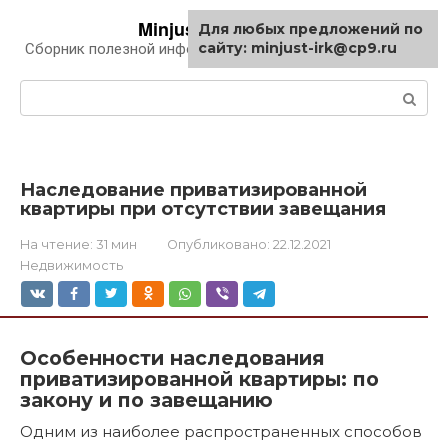
Перейти
Minjust-irk.ru
Для любых предложений по
к
сайту: minjust-irk@cp9.ru
Сборник полезной информации про автомобили
контенту
Поиск:
Наследование приватизированной
квартиры при отсутствии завещания
На чтение:
31 мин
Опубликовано:
22.12.2021
Недвижимость
Особенности наследования
приватизированной квартиры: по
закону и по завещанию
Одним из наиболее распространенных способов