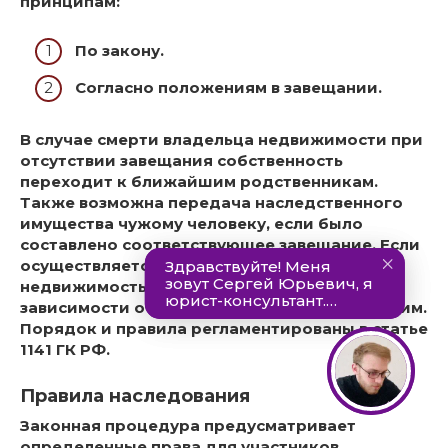
принципам:
По закону.
Согласно положениям в завещании.
В случае смерти владельца недвижимости при
отсутствии завещания собственность
переходит к ближайшим родственникам.
Также возможна передача наследственного
имущества чужому человеку, если было
составлено соответствующее завещание. Если
осуществляется наследование по закону,
недвижимость переходит к людям в
зависимости от степени их родства с умершим.
Порядок и правила регламентированы в статье
1141 ГК РФ
.
Правила наследования
Законная процедура предусматривает
определенные права для участников