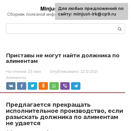
Перейти
Minjust-irk.ru
Для любых предложений по
к
сайту: minjust-irk@cp9.ru
Сборник полезной информации про автомобили
контенту
Поиск:
Приставы не могут найти должника по
алиментам
На чтение:
23 мин
Опубликовано:
22.12.2021
Алименты
Предлагается прекращать
исполнительное производство, если
разыскать должника по алиментам
не удается