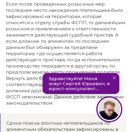
Если после проведенных розыскных мер
последнее место нахождения плательщика было
зафиксировано на территории, которая
относится к отделу службы ФСПП, то дальнейшим
розыском и привлечением к ответственности
занимается действующий судебный пристав. А
если должник по алиментам по последним
данным был обнаружен за пределами
территории, где осуществляется работа
действующего пристава, тогда исполнительное
производство передается в другой орган, по
предполагаемому месту проживания родителя.
Вернуть дело без осуществления
соответствующих мероприятий по розыску
должника другим территориальным отделом
ФССП невозможно. Данное действие запрещено
законодательством.
Сроки поиска злостных неплательщиков по
алиментным обязательствам зафиксированы в