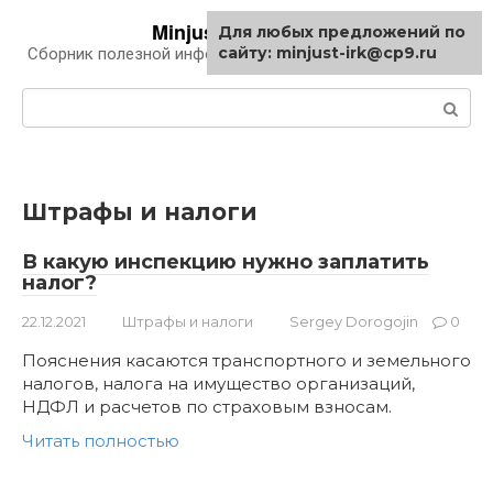
Перейти
Minjust-irk.ru
Для любых предложений по
к
сайту: minjust-irk@cp9.ru
Сборник полезной информации про автомобили
контенту
Поиск:
Штрафы и налоги
В какую инспекцию нужно заплатить
налог?
22.12.2021
Штрафы и налоги
Sergey Dorogojin
0
Пояснения касаются транспортного и земельного
налогов, налога на имущество организаций,
НДФЛ и расчетов по страховым взносам.
Читать полностью