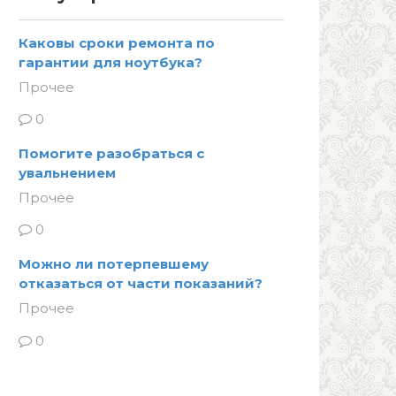
Каковы сроки ремонта по
гарантии для ноутбука?
Прочее
0
Помогите разобраться с
увальнением
Прочее
0
Можно ли потерпевшему
отказаться от части показаний?
Прочее
0