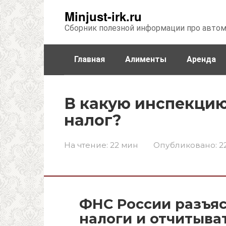
Перейти
Minjust-irk.ru
к
Сборник полезной информации про авто
контенту
Главная
Алименты
Аренда
Недвижимость
Прочее
Стра
В какую инспекцию
налог?
На чтение:
22 мин
Опубликовано:
2
ФНС России разъяс
налоги и отчитыва