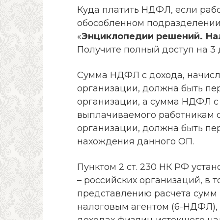
Куда платить НДФЛ, если рабо
обособленном подразделении?
«
Энциклопедии решений. Нал
Получите полный доступ на 3 
Сумма НДФЛ с дохода, начис
организации, должна быть пе
организации, а сумма НДФЛ с
выплачиваемого работникам 
организации, должна быть пе
нахождения данного ОП.
Пунктом 2 ст. 230 НК РФ уста
– российских организаций, в 
представлению расчета сумм
налоговым агентом (6-НДФЛ),
доходах физлиц истекшего на