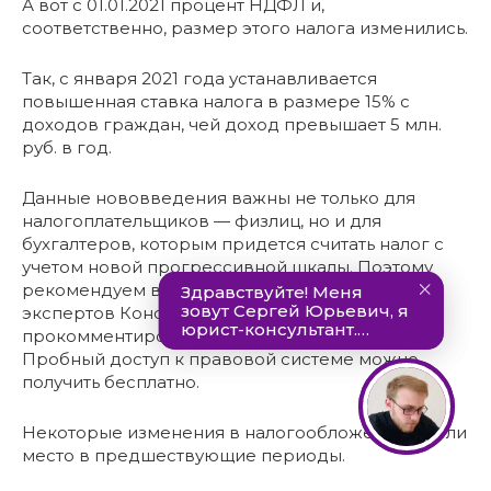
А вот с 01.01.2021 процент НДФЛ и,
соответственно, размер этого налога изменились.
Так, с января 2021 года устанавливается
повышенная ставка налога в размере 15% с
доходов граждан, чей доход превышает 5 млн.
руб. в год.
Данные нововведения важны не только для
налогоплательщиков — физлиц, но и для
бухгалтеров, которым придется считать налог с
учетом новой прогрессивной шкалы. Поэтому
рекомендуем вам аналитический Обзор от
экспертов КонсультантПлюс, в котором
прокомментированы грядущие изменения.
Пробный доступ к правовой системе можно
получить бесплатно.
Некоторые изменения в налогообложении имели
место в предшествующие периоды.