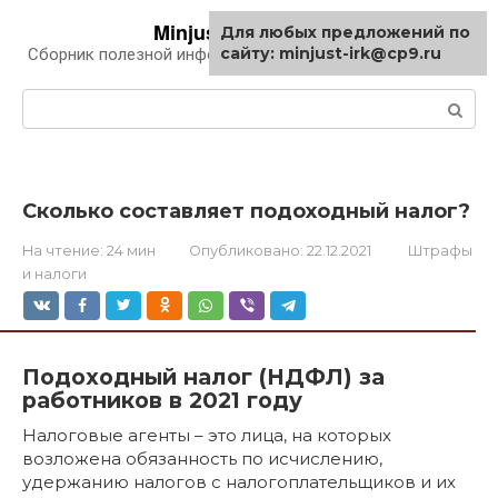
Перейти
Minjust-irk.ru
Для любых предложений по
к
сайту: minjust-irk@cp9.ru
Сборник полезной информации про автомобили
контенту
Поиск:
Сколько составляет подоходный налог?
На чтение:
24 мин
Опубликовано:
22.12.2021
Штрафы
и налоги
Подоходный налог (НДФЛ) за
работников в 2021 году
Налоговые агенты – это лица, на которых
возложена обязанность по исчислению,
удержанию налогов с налогоплательщиков и их