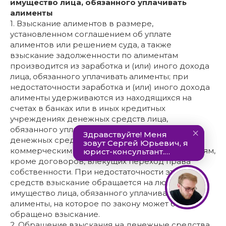
имущество лица, обязанного уплачивать
алименты
1. Взыскание алиментов в размере,
установленном соглашением об уплате
алиментов или решением суда, а также
взыскание задолженности по алиментам
производится из заработка и (или) иного дохода
лица, обязанного уплачивать алименты; при
недостаточности заработка и (или) иного дохода
алименты удерживаются из находящихся на
счетах в банках или в иных кредитных
учреждениях денежных средств лица,
обязанного уплачивать алименты, а также из
денежных средств, переданных по договорам
коммерческим и некоммерческим организациям,
кроме договоров, влекущих переход права
собственности. При недостаточности этих
средств взыскание обращается на любое
имущество лица, обязанного уплачивать
алименты, на которое по закону может быть
обращено взыскание.
2. Обращение взыскания на денежные средства