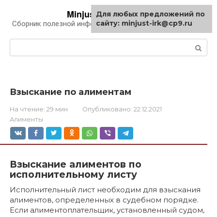
Перейти
Minjust-irk.ru
Для любых предложений по
к
сайту: minjust-irk@cp9.ru
Сборник полезной информации про автомобили
контенту
Поиск:
Взыскание по алиментам
На чтение:
29 мин
Опубликовано:
22.12.2021
Алименты
Взыскание алиментов по
исполнительному листу
Исполнительный лист необходим для взыскания
алиментов, определенных в судебном порядке.
Если алиментоплательщик, установленный судом,