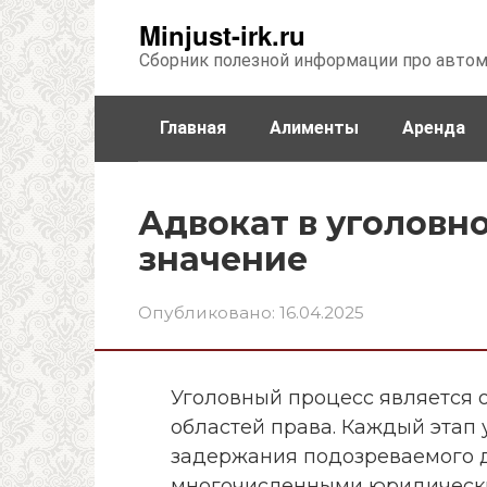
Перейти
Minjust-irk.ru
к
Сборник полезной информации про авто
контенту
Главная
Алименты
Аренда
Недвижимость
Прочее
Стра
Адвокат в уголовно
значение
Опубликовано:
16.04.2025
Уголовный процесс является 
областей права. Каждый этап 
задержания подозреваемого д
многочисленными юридически