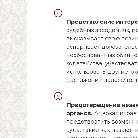
Представление интерес
судебных заседаниях, п
высказывает свою позиц
оспаривает доказательс
необоснованных обвинен
ходатайства, участвова
использовать другие ю
достижения положительн
Предотвращение незак
органов.
Адвокат играет
предотвратить возможн
суда, такие как незако