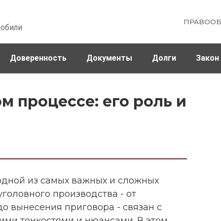
ПРАВООБ
мобили
Доверенность
Документы
Долги
Закон
ховка
Штрафы и налоги
м процессе: его роль и
одной из самых важных и сложных
уголовного производства - от
о вынесения приговора - связан с
ми тонкостями и нюансами. В этом