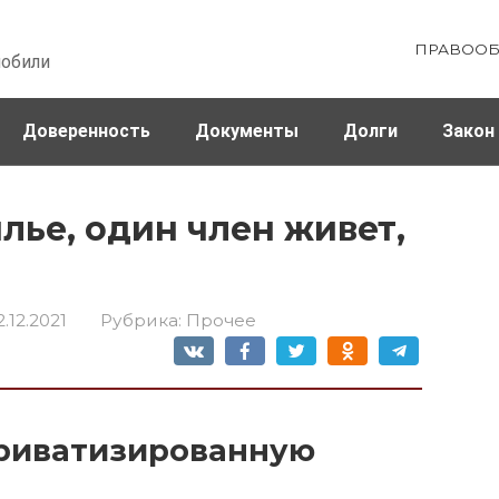
ПРАВООБ
мобили
Доверенность
Документы
Долги
Закон
ховка
Штрафы и налоги
ье, один член живет,
2.12.2021
Рубрика:
Прочее
приватизированную