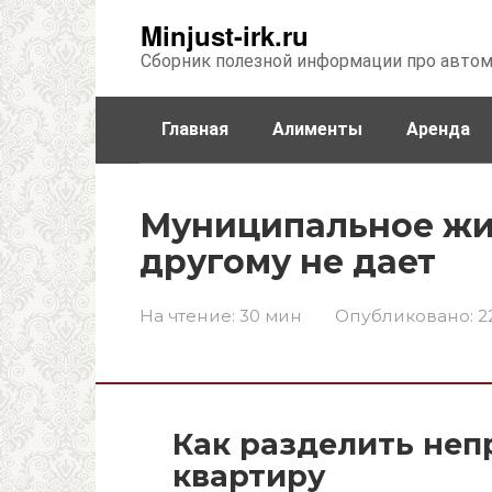
Перейти
Minjust-irk.ru
к
Сборник полезной информации про авто
контенту
Главная
Алименты
Аренда
Недвижимость
Прочее
Стра
Муниципальное жил
другому не дает
На чтение:
30 мин
Опубликовано:
2
Как разделить не
квартиру