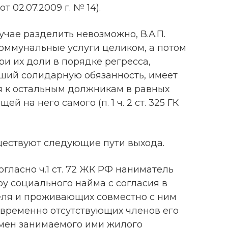
 02.07.2009 г. № 14).
учае разделить невозможно, В.А.П.
ммунальные услуги целиком, а потом
ри их доли в порядке регресса,
ший солидарную обязанность, имеет
я к остальным должникам в равных
й на него самого (п. 1 ч. 2 ст. 325 ГК
ествуют следующие пути выхода.
огласно ч.1 ст. 72 ЖК РФ наниматель
у социального найма с согласия в
ля и проживающих совместно с ним
е временно отсутствующих членов его
бмен занимаемого ими жилого