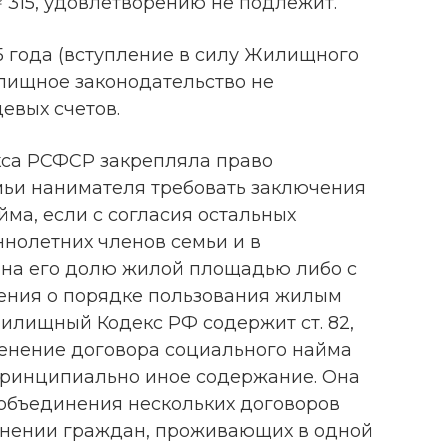
№ 315, удовлетворению не подлежит.
05 года (вступление в силу Жилищного
лищное законодательство не
евых счетов.
кса РСФСР закрепляла право
ьи нанимателя требовать заключения
йма, если с согласия остальных
нолетних членов семьи и в
 на его долю жилой площадью либо с
ения о порядке пользования жилым
лищный Кодекс РФ содержит ст. 82,
енение договора социального найма
принципиально иное содержание. Она
объединения нескольких договоров
инении граждан, проживающих в одной