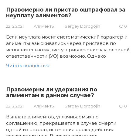
Правомерно ли пристав оштрафовал за
неуплату алиментов?
22.12.2021
Алименты
Sergey Dorogojin
0
Если неуплата носит систематический характер и
алименты взыскивались через приставов по
исполнительному листу, привлечение к уголовной
ответственности (УО) возможно. Однако
Читать полностью
Правомерны ли удержания по
алиментам в данном случае?
22.12.2021
Алименты
Sergey Dorogojin
0
Выплата алиментов, уплачиваемых по
соглашению, прекращается в случае смерти
одной из сторон, истечения срока действия
соглашения и т.д. Выплата алиментов,