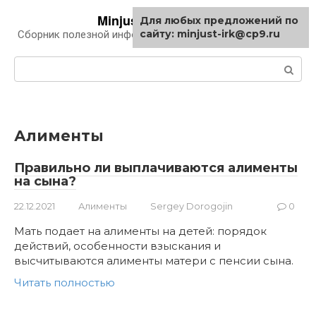
Перейти
Minjust-irk.ru
Для любых предложений по
к
сайту: minjust-irk@cp9.ru
Сборник полезной информации про автомобили
контенту
Поиск:
Алименты
Правильно ли выплачиваются алименты
на сына?
22.12.2021
Алименты
Sergey Dorogojin
0
Мать подает на алименты на детей: порядок
действий, особенности взыскания и
высчитываются алименты матери с пенсии сына.
Читать полностью