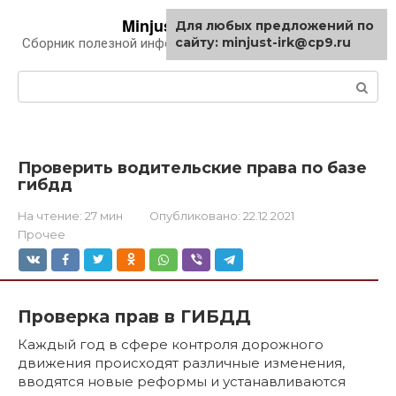
Перейти
Minjust-irk.ru
Для любых предложений по
к
сайту: minjust-irk@cp9.ru
Сборник полезной информации про автомобили
контенту
Поиск:
Проверить водительские права по базе
гибдд
На чтение:
27 мин
Опубликовано:
22.12.2021
Прочее
Проверка прав в ГИБДД
Каждый год в сфере контроля дорожного
движения происходят различные изменения,
вводятся новые реформы и устанавливаются