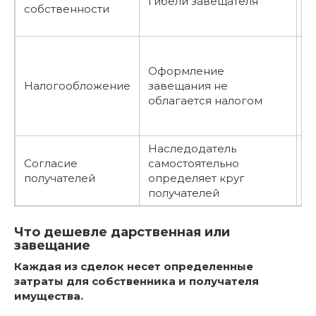
гибели завещателя
собственности
п
д
1
и
Оформление
о
Налогообложение
завещания не
я
облагается налогом
р
д
Наследодатель
Т
Согласие
самостоятельно
о
получателей
определяет круг
п
получателей
д
Что дешевле дарственная или
завещание
Каждая из сделок несет определенные
затраты для собственника и получателя
имущества.