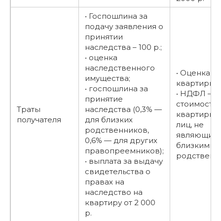
• Госпошлина за
подачу заявления о
принятии
наследства – 100 р.;
• оценка
наследственного
• Оценка
имущества;
квартиры;
• госпошлина за
• НДФЛ – 1
принятие
стоимости
Траты
наследства (0,3% —
квартиры (
получателя
для близких
лиц, не
родственников,
являющихс
0,6% — для других
близкими
правопреемников);
родственн
• выплата за выдачу
свидетельства о
правах на
наследство на
квартиру от 2 000
р.