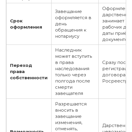
Оформлени
Завещание
дарственно
оформляется в
Срок
занимает 7-
день
оформления
рабочих дне
обращения к
даты приём
нотариусу
документов
Наследник
может вступить
в права
Сразу после
Переход
наследования
регистраци
права
только через
договора в
собственности
полгода после
Росреестре
смерти
завещателя
Разрешается
вносить в
завещание
изменения,
Дарственну
отменять,
Возможность
невозможн