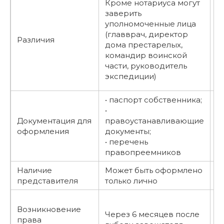
Кроме нотариуса могут
у
заверить
о
уполномоченные лица
е
(главврач, директор
Различия
•
дома престарелых,
н
командир воинской
•
части, руководитель
в
экспедиции)
к
• паспорт собственника;
•
•
с
Документация для
правоустанавливающие
•
оформления
документы;
п
• перечень
д
правопреемников
Наличие
Может быть оформлено
М
представителя
только лично
п
П
Возникновение
п
Через 6 месяцев после
права
Р