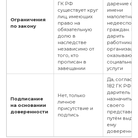
ГК РФ
дарение от
существует круг
имени
лиц, имеющих
малолетних 
Ограничения
право на
недееспосо
по закону
обязательную
граждан. Не
долю в
дарить
наследстве
работникам
независимо от
организаций
того, кто
оказывающ
прописан в
социальные
завещании
услуги
Да, согласно
182 ГК РФ,
даритель в
Нет, только
Подписание
назначить
личное
на основании
своего
присутствие и
доверенности
представите
подпись
путём выда
ему
довереннос