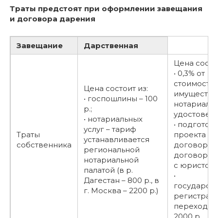
Траты предстоят при оформлении завещания
и договора дарения
Завещание
Дарственная
Цена состои
• 0,3% от
стоимости
Цена состоит из:
имущества
• госпошлины – 100
нотариаль
р.;
удостовере
• нотариальных
• подготов
услуг – тариф
Траты
проекта
устанавливается
собственника
договора –
региональной
договорен
нотариальной
с юристом;
палатой (в р.
•
Дагестан – 800 р., в
государст
г. Москва – 2200 р.)
регистрац
перехода п
2000 р.