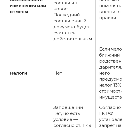
составлять
изменения или
поменять ил
новое.
отмены
внести в не
Последний
правки
составленный
документ будет
считаться
действительным
Если челове
ближний
родственни
дарителя, д
Налоги
Нет
него
предусмотр
налог 13% от
стоимости
имущества
Запрещений
Согласно ст.
нет, но есть
ГК РФ
условие —
установлен
согласно ст. 1149
запрет на