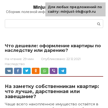
Перейти
Minjust-irk.ru
Для любых предложений по
к
сайту: minjust-irk@cp9.ru
Сборник полезной информации про автомобили
контенту
Поиск:
Что дешевле: оформление квартиры по
наследству или дарению?
На чтение:
29 мин
Опубликовано:
22.12.2021
Наследство
На заметку собственникам квартир:
что лучше, дарственная или
завещание?
Чаще всего накопленное имущество остаётся в