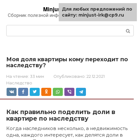
Перейти
Minjust-irk.ru
Для любых предложений по
к
сайту: minjust-irk@cp9.ru
Сборник полезной информации про автомобили
контенту
Поиск:
Моя доля квартиры кому переходит по
наследству?
На чтение:
33 мин
Опубликовано:
22.12.2021
Наследство
Как правильно поделить доли в
квартире по наследству
Когда наследников несколько, а недвижимость
одна, каждого интересует, как делятся доли в