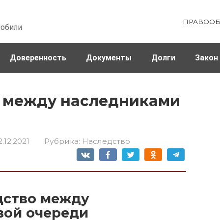
ПРАВООБ
мобили
Доверенность
Документы
Долги
Закон
ховка
Штрафы и налоги
а между наследниками
2.12.2021
Рубрика:
Наследство
дство между
вой очереди