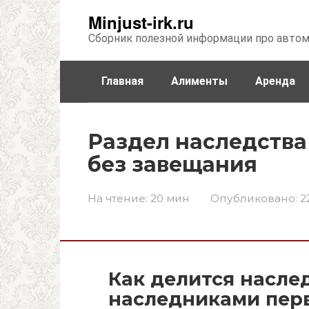
Перейти
Minjust-irk.ru
к
Сборник полезной информации про авто
контенту
Главная
Алименты
Аренда
Недвижимость
Прочее
Стра
Раздел наследств
без завещания
На чтение:
20 мин
Опубликовано:
2
Как делится насле
наследниками пер