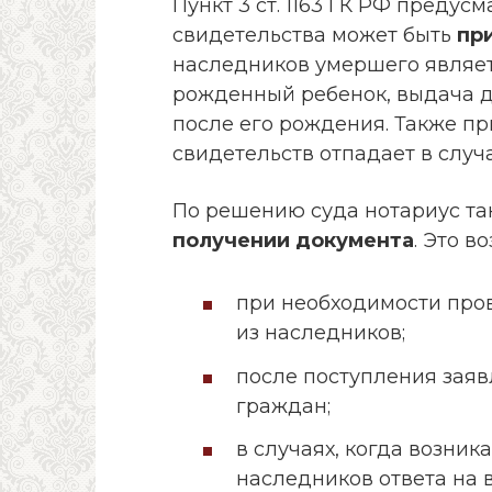
Пункт 3 ст. 1163 ГК РФ предус
свидетельства может быть
пр
наследников умершего являетс
рожденный ребенок, выдача д
после его рождения. Также п
свидетельств отпадает в случа
По решению суда нотариус т
получении документа
. Это в
при необходимости про
из наследников;
после поступления заяв
граждан;
в случаях, когда возник
наследников ответа на 