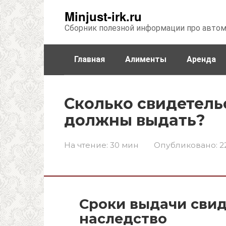
Перейти
Minjust-irk.ru
к
Сборник полезной информации про авто
контенту
Главная
Алименты
Аренда
Недвижимость
Прочее
Стра
Сколько свидетель
должны выдать?
На чтение:
30 мин
Опубликовано:
2
Сроки выдачи свид
наследство