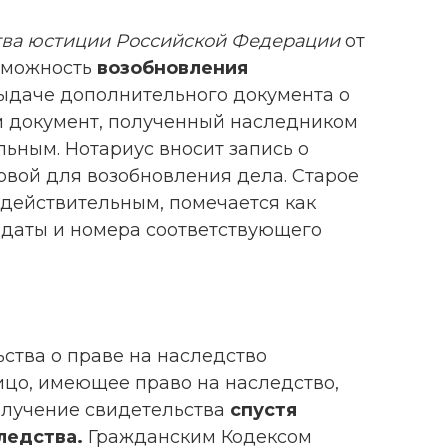
тва юстиции Российской Федерации
от
озможность
возобновления
ыдаче дополнительного документа о
ом документ, полученный наследником
льным. Нотариус вносит запись о
овой для возобновления дела. Старое
едействительным, помечается как
м даты и номера соответствующего
ства о праве на наследство
Лицо, имеющее право на наследство,
олучение свидетельства
спустя
ледства.
Гражданским Кодексом