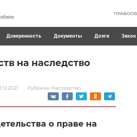
ПРАВООБ
мобили
Доверенность
Документы
Долги
Закон
ховка
Штрафы и налоги
ств на наследство
2.12.2021
Рубрика:
Наследство
етельства о праве на