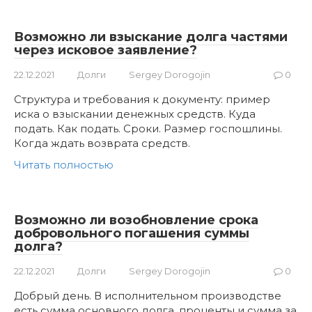
Возможно ли взыскание долга частями
через исковое заявление?
22.12.2021
Долги
Sergey Dorogojin
0
Структура и требования к документу: пример
иска о взыскании денежных средств. Куда
подать. Как подать. Сроки. Размер госпошлины.
Когда ждать возврата средств.
Читать полностью
Возможно ли возобновление срока
добровольного погашения суммы
долга?
22.12.2021
Долги
Sergey Dorogojin
0
Добрый день. В исполнительном производстве
есть сумма основного долга, проценты и сумма за