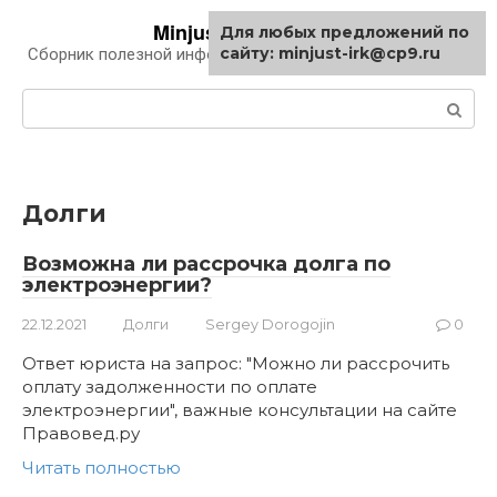
Перейти
Minjust-irk.ru
Для любых предложений по
к
сайту: minjust-irk@cp9.ru
Сборник полезной информации про автомобили
контенту
Поиск:
Долги
Возможна ли рассрочка долга по
электроэнергии?
22.12.2021
Долги
Sergey Dorogojin
0
Ответ юриста на запрос: "Можно ли рассрочить
оплату задолженности по оплате
электроэнергии", важные консультации на сайте
Правовед.ру
Читать полностью