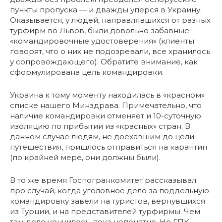
пункты пропуска — и дважды уперся в Украину.
Оказывается, у людей, направлявшихся от разных
турфирм во Львов, были довольно забавные
«командировочные удостоверения» (клиенты
говорят, что о них не подозревали, все хранилось
у сопровождающего). Обратите внимание, как
сформулирована цель командировки.
Украина к тому моменту находилась в «красном»
списке нашего Минздрава. Примечательно, что
наличие командировки отменяет и 10-суточную
изоляцию по прибытии из «красных» стран. В
данном случае людям, не доехавшим до цели
путешествия, пришлось отправиться на карантин
(по крайней мере, они должны были).
В то же время Госпогранкомитет рассказывал
про случай, когда уголовное дело за поддельную
командировку завели на туристов, вернувшихся
из Турции, и на представителей турфирмы. Чем
там дело кончилось, пока непонятно. Но ГПК