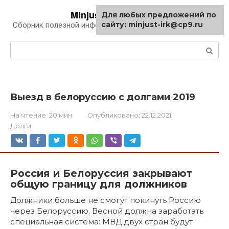
Перейти
Minjust-irk.ru
Для любых предложений по
к
сайту: minjust-irk@cp9.ru
Сборник полезной информации про автомобили
контенту
Поиск:
Выезд в белоруссию с долгами 2019
На чтение:
20 мин
Опубликовано:
22.12.2021
Долги
Россия и Белоруссия закрывают
общую границу для должников
Должники больше не смогут покинуть Россию
через Белоруссию. Весной должна заработать
специальная система: МВД двух стран будут