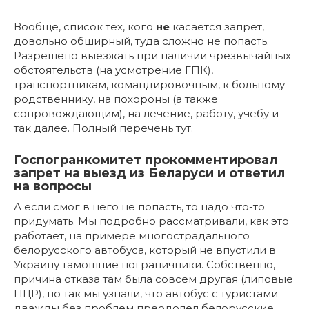
Вообще, список тех, кого
не
касается запрет,
довольно обширный, туда сложно не попасть.
Разрешено выезжать при наличии чрезвычайных
обстоятельств (на усмотрение ГПК),
транспортникам, командировочным, к больному
родственнику, на похороны (а также
сопровождающим), на лечение, работу, учебу и
так далее. Полный перечень тут.
Госпогранкомитет прокомментировал
запрет на выезд из Беларуси и ответил
на вопросы
А если смог в него не попасть, то надо что-то
придумать. Мы подробно рассматривали, как это
работает, на примере многострадального
белорусского автобуса, который не впустили в
Украину тамошние пограничники. Собственно,
причина отказа там была совсем другая (липовые
ПЦР), но так мы узнали, что автобус с туристами
дважды без проблем преодолел белорусские