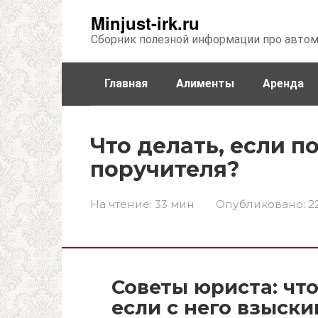
Перейти
Minjust-irk.ru
к
Сборник полезной информации про авто
контенту
Главная
Алименты
Аренда
Недвижимость
Прочее
Стра
Что делать, если п
поручителя?
На чтение:
33 мин
Опубликовано:
2
Советы юриста: чт
если с него взыск