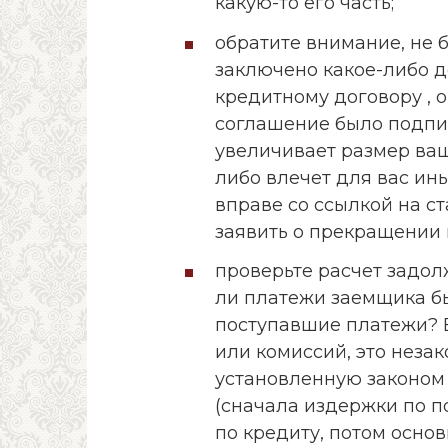
какую-то его часть;
обратите внимание, не
заключено какое-либо 
кредитному договору , о
соглашение было подпис
увеличивает размер ваш
либо влечет для вас ин
вправе со ссылкой на с
заявить о прекращении 
проверьте расчет задол
ли платежи заемщика бы
поступавшие платежи? Е
или комиссий, это неза
установленную законом
(сначала издержки по 
по кредиту, потом основ