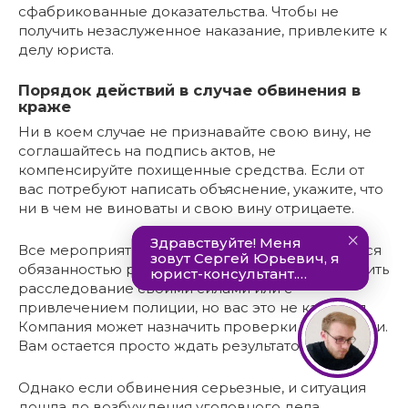
сфабрикованные доказательства. Чтобы не
получить незаслуженное наказание, привлеките к
делу юриста.
Порядок действий в случае обвинения в
краже
Ни в коем случае не признавайте свою вину, не
соглашайтесь на подпись актов, не
компенсируйте похищенные средства. Если от
вас потребуют написать объяснение, укажите, что
ни в чем не виноваты и свою вину отрицаете.
Все мероприятия по поиску виновника являются
обязанностью работодателя. Он может проводить
расследование своими силами или с
привлечением полиции, но вас это не касается.
Компания может назначить проверки и комиссии.
Вам остается просто ждать результатов.
Однако если обвинения серьезные, и ситуация
дошла до возбуждения уголовного дела,