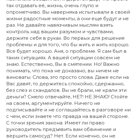
так отдавать её, жизнь, очень глупо и
опрометчиво. Вы наверняка испытывали в своей
жизни радостные моменты, а они еще будут и не
раз. Не давайте навязчивым мыслям взять
контроль над вашим разумом и чувствами,
держите себя в руках. Во первых для решения
проблемы и для того, что бы жить и жить хорошо.
Все будет хорошо. Аня, о проблеме. Я сам был в
таких ситуациях. А вашей ситуации совсем не
знаю. Естественно, Вы в смятении. Но! Важно
понимать, что пока не доказано, вы ничем не
виноваты. Слова, это просто слова. Даже если на
Вас давят, то держитесь спокойно, сдержанно,
без слез и скандалов. Вы не брали, не крали эти
деньги? Смело отвечайте, НЕТ! НЕ ЗНАЮ! Стойте
на своем, аргументируйте. Ничего не
подписывайте и не соглашайтесь в разговоре ни
с чем, если знаете что правда на вашей стороне.
С точки зрения закона. Имеет ли право
руководитель предъявить вам обвинение и
вершить самосуд? Нет. Если конечно, он не