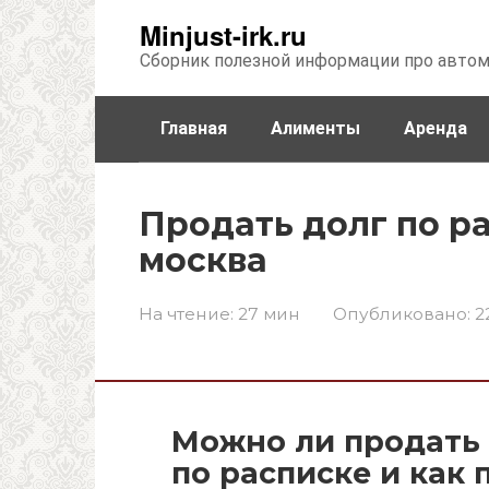
Перейти
Minjust-irk.ru
к
Сборник полезной информации про авто
контенту
Главная
Алименты
Аренда
Недвижимость
Прочее
Стра
Продать долг по р
москва
На чтение:
27 мин
Опубликовано:
2
Можно ли продать 
по расписке и как