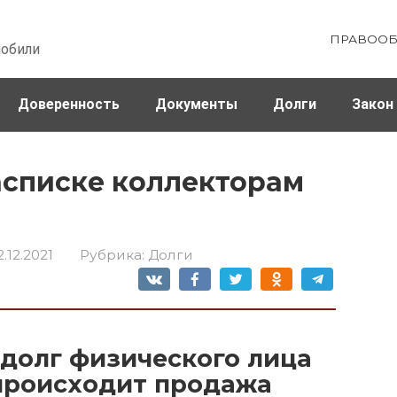
ПРАВООБ
мобили
Доверенность
Документы
Долги
Закон
ховка
Штрафы и налоги
асписке коллекторам
2.12.2021
Рубрика:
Долги
долг физического лица
 происходит продажа