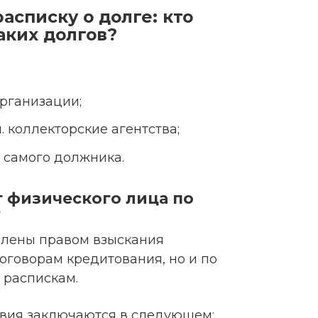
асписку о долге: кто
аких долгов?
рганизации;
ч. коллекторские агентства;
 самого должника.
 физического лица по
?
елены правом взыскания
оговорам кредитования, но и по
 распискам.
овия заключаются в следующем: