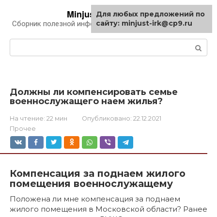
Перейти
Minjust-irk.ru
Для любых предложений по
к
сайту: minjust-irk@cp9.ru
Сборник полезной информации про автомобили
контенту
Поиск:
Должны ли компенсировать семье
военнослужащего наем жилья?
На чтение:
22 мин
Опубликовано:
22.12.2021
Прочее
Компенсация за поднаем жилого
помещения военнослужащему
Положена ли мне компенсация за поднаем
жилого помещения в Московской области? Ранее