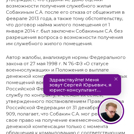
возможности получения служебного жилья
Собакиным С.А. после его отказа от общежития в
феврале 2013 года, а также тому обстоятельству,
что договор найма жилого помещения от 1
января 2014 г. был заключен Собакиным С.А. без
разрешения вопроса о возможности получения
им служебного жилого помещения.
Автор жалобы, анализируя нормы Федерального
закона от 27 мая 1998 г. N 76-ФЗ «О статусе
военнослужащих» и Положения о выплате
денежной компенсации за наем (поднаем) жилых
помещений военнослужащим — гражданам
Российской Федерации, проходящим военную
службу по контракту, и членам их семей,
утвержденного постановлением Правительства
Российской Федерации от 31 декабря 2004 г. N
909, полагает, что Собакин С.А. мог реализовать
свое право на получение ежемесячной
денежной компенсации только с момента
обращения к командованию с соответствующим