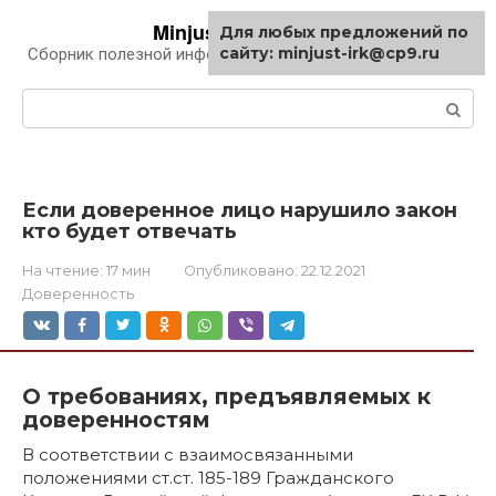
Перейти
Minjust-irk.ru
Для любых предложений по
к
сайту: minjust-irk@cp9.ru
Сборник полезной информации про автомобили
контенту
Поиск:
Если доверенное лицо нарушило закон
кто будет отвечать
На чтение:
17 мин
Опубликовано:
22.12.2021
Доверенность
О требованиях, предъявляемых к
доверенностям
В соответствии с взаимосвязанными
положениями ст.ст. 185-189 Гражданского