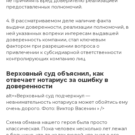
не причинять вред доверителю реализацией
предоставленных полномочий.
4. В рассматриваемом деле наличие факта
выдачи доверенности, реализации полномочий, в
ней указанных вопреки интересам выдавшей
доверенность компании, стал ключевым
фактором при разрешении вопроса о
привлечении к субсидиарной ответственности
контролирующих компанию лиц.
Верховный суд объяснил, как
отвечает нотариус за ошибку в
доверенности
alt=»Верховный суд подчеркнул —
невнимательность нотариуса может обойтись ему
очень дорого. Фото: Виктор Васенин » />
Схема обмана нашего героя была просто
классическая. Пока человек несколько лет лежал
в больнице, кто-то из тех людей, кто знал о его