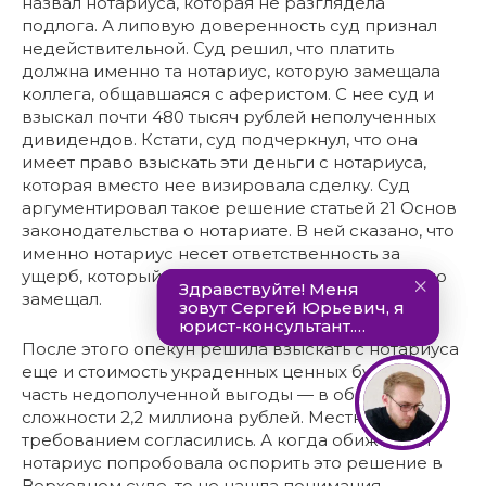
назвал нотариуса, которая не разглядела
подлога. А липовую доверенность суд признал
недействительной. Суд решил, что платить
должна именно та нотариус, которую замещала
коллега, общавшаяся с аферистом. С нее суд и
взыскал почти 480 тысяч рублей неполученных
дивидендов. Кстати, суд подчеркнул, что она
имеет право взыскать эти деньги с нотариуса,
которая вместо нее визировала сделку. Суд
аргументировал такое решение статьей 21 Основ
законодательства о нотариате. В ней сказано, что
именно нотариус несет ответственность за
ущерб, который причинил тот, кто его временно
замещал.
После этого опекун решила взыскать с нотариуса
еще и стоимость украденных ценных бумаг и
часть недополученной выгоды — в общей
сложности 2,2 миллиона рублей. Местные суды с
требованием согласились. А когда обиженная
нотариус попробовала оспорить это решение в
Верховном суде, то не нашла понимания.