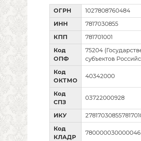
ОГРН
1027808760484
ИНН
7817030855
КПП
781701001
Код
75204 (Государст
ОПФ
субъектов Россий
Код
40342000
ОКТМО
Код
03722000928
СПЗ
ИКУ
27817030855781701
Код
780000030000046
КЛАДР