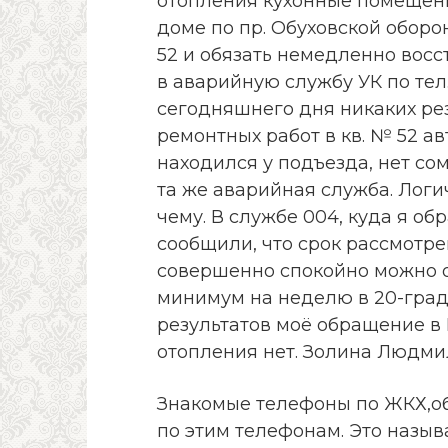
отопления кухонные помещени
доме по пр. Обуховской оборон
52 и обязать немедленно восст
в аварийную службу УК по тел.
сегодняшнего дня никаких рез
ремонтных работ в кв. № 52 а
находился у подъезда, нет со
та же аварийная служба. Логич
чему. В службе 004, куда я обр
сообщили, что срок рассмотрен
совершенно спокойно можно о
минимум на неделю в 20-град
результатов моё обращение в Г
отопления нет. Золина Людмила
Знакомые телефоны по ЖКХ,об
по этим телефонам. Это назыв