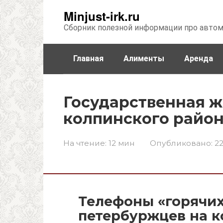
Перейти
Minjust-irk.ru
к
Сборник полезной информации про авто
контенту
Главная
Алименты
Аренда
Недвижимость
Прочее
Стра
Государственная 
колпинского райо
На чтение:
12 мин
Опубликовано:
22
Телефоны «горячих
петербуржцев на 