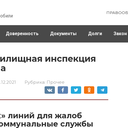
ПРАВООБ
мобили
Доверенность
Документы
Долги
Закон
ховка
Штрафы и налоги
жилищная инспекция
на
.12.2021
Рубрика:
Прочее
» линий для жалоб
коммунальные службы