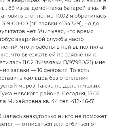
я в квартирах №№ 44, 48, 56 и выше в
ы, 89 из-за демонтажа батарей в кв. №
ановить отопление. 10.02 я обратилась
 319-00-00 (№ заявки 4134329), но до
ультатов нет. Учитывая, что время
втобус аварийной службы часто
мнений, что и работы в ней выполняла
но, что выезжать ей по заявке ни к
атилась 11.02 (№заявки П/97980/21) мне
ия заявки — 16 февраля. То есть
ставить жильцов без отопления
усный мороз. Также не дало никаких
ужа Невского района. Сегодня, 15.02
 Михайловна кв. 44 тел. 412-46-51
щалась знаю,только никто не поможет
ается — отписаться или отбиться от