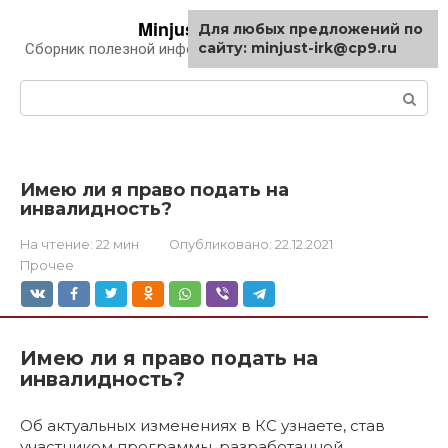
Перейти
Minjust-irk.ru
Для любых предложений по
к
сайту: minjust-irk@cp9.ru
Сборник полезной информации про автомобили
контенту
Поиск:
Имею ли я право подать на
инвалидность?
На чтение:
22 мин
Опубликовано:
22.12.2021
Прочее
Имею ли я право подать на
инвалидность?
Об актуальных изменениях в КС узнаете, став
участником программы, разработанной