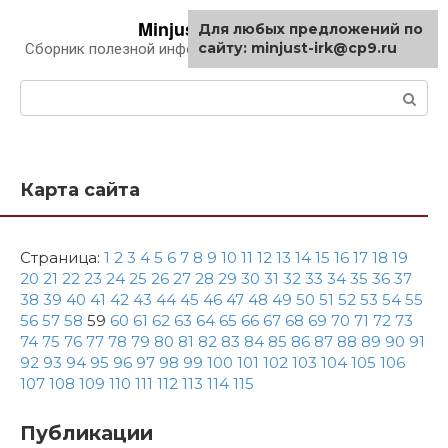
Перейти
Minjust-irk.ru
Для любых предложений по
к
сайту: minjust-irk@cp9.ru
Сборник полезной информации про автомобили
контенту
Поиск:
Карта сайта
Страница:
1
2
3
4
5
6
7
8
9
10
11
12
13
14
15
16
17
18
19
20
21
22
23
24
25
26
27
28
29
30
31
32
33
34
35
36
37
38
39
40
41
42
43
44
45
46
47
48
49
50
51
52
53
54
55
56
57
58
59
60
61
62
63
64
65
66
67
68
69
70
71
72
73
74
75
76
77
78
79
80
81
82
83
84
85
86
87
88
89
90
91
92
93
94
95
96
97
98
99
100
101
102
103
104
105
106
107
108
109
110
111
112
113
114
115
Публикации