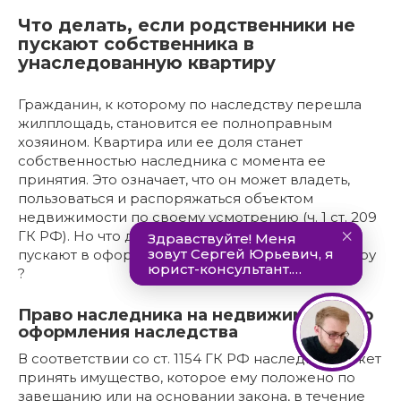
Что делать, если родственники не
пускают собственника в
унаследованную квартиру
Гражданин, к которому по наследству перешла
жилплощадь, становится ее полноправным
хозяином. Квартира или ее доля станет
собственностью наследника с момента ее
принятия. Это означает, что он может владеть,
пользоваться и распоряжаться объектом
недвижимости по своему усмотрению (ч. 1 ст. 209
ГК РФ). Но что делать, если родственники не
пускают в оформленную по наследству квартиру
?
Право наследника на недвижимость до
оформления наследства
В соответствии со ст. 1154 ГК РФ наследник может
принять имущество, которое ему положено по
завещанию или на основании закона, в течение