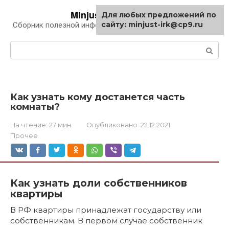
Перейти
Minjust-irk.ru
Для любых предложений по
к
сайту: minjust-irk@cp9.ru
Сборник полезной информации про автомобили
контенту
Поиск:
Как узнать кому достанется часть
комнаты?
На чтение:
27 мин
Опубликовано:
22.12.2021
Прочее
Как узнать доли собственников
квартиры
В РФ квартиры принадлежат государству или
собственникам. В первом случае собственник