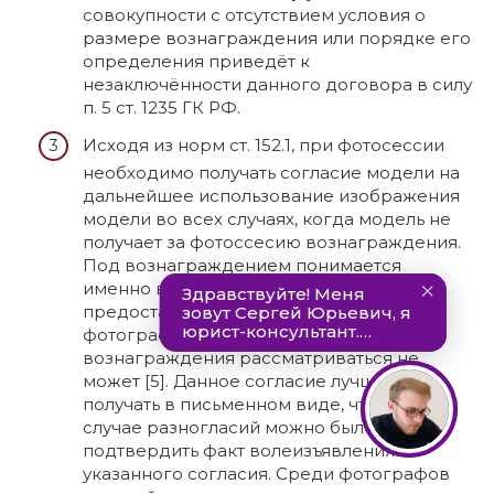
совокупности с отсутствием условия о
размере вознаграждения или порядке его
определения приведёт к
незаключённости данного договора в силу
п. 5 ст. 1235 ГК РФ.
Исходя из норм ст. 152.1, при фотосессии
необходимо получать согласие модели на
дальнейшее использование изображения
модели во всех случаях, когда модель не
получает за фотоссесию вознаграждения.
Под вознаграждением понимается
именно выплата денежных средств,
предоставление модели готовых
фотографий в качестве такого
вознаграждения рассматриваться не
может [5]. Данное согласие лучше всего
получать в письменном виде, чтобы в
случае разногласий можно было
подтвердить факт волеизъявления
указанного согласия. Среди фотографов