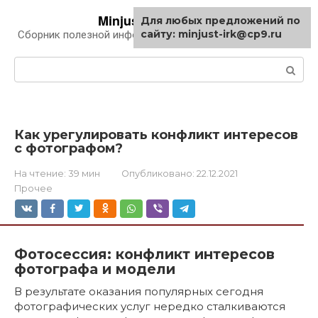
Перейти
Minjust-irk.ru
Для любых предложений по
к
сайту: minjust-irk@cp9.ru
Сборник полезной информации про автомобили
контенту
Поиск:
Как урегулировать конфликт интересов
с фотографом?
На чтение:
39 мин
Опубликовано:
22.12.2021
Прочее
Фотосессия: конфликт интересов
фотографа и модели
В результате оказания популярных сегодня
фотографических услуг нередко сталкиваются