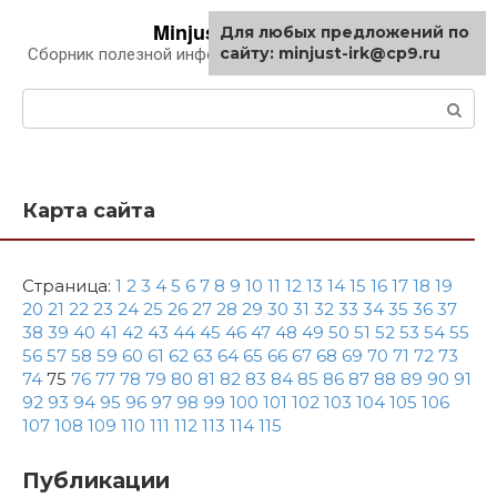
Перейти
Minjust-irk.ru
Для любых предложений по
к
сайту: minjust-irk@cp9.ru
Сборник полезной информации про автомобили
контенту
Поиск:
Карта сайта
Страница:
1
2
3
4
5
6
7
8
9
10
11
12
13
14
15
16
17
18
19
20
21
22
23
24
25
26
27
28
29
30
31
32
33
34
35
36
37
38
39
40
41
42
43
44
45
46
47
48
49
50
51
52
53
54
55
56
57
58
59
60
61
62
63
64
65
66
67
68
69
70
71
72
73
74
75
76
77
78
79
80
81
82
83
84
85
86
87
88
89
90
91
92
93
94
95
96
97
98
99
100
101
102
103
104
105
106
107
108
109
110
111
112
113
114
115
Публикации