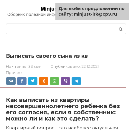
Перейти
Minjust-irk.ru
Для любых предложений по
к
сайту: minjust-irk@cp9.ru
Сборник полезной информации про автомобили
контенту
Поиск:
Выписать своего сына из кв
На чтение:
33 мин
Опубликовано:
22.12.2021
Прочее
Как выписать из квартиры
несовершеннолетнего ребенка без
его согласия, если я собственник:
можно ли и как это сделать?
Квартирный вопрос – это наиболее актуальная