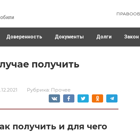
ПРАВООБ
мобили
Доверенность
Документы
Долги
Закон
ховка
Штрафы и налоги
случае получить
.12.2021
Рубрика:
Прочее
ак получить и для чего