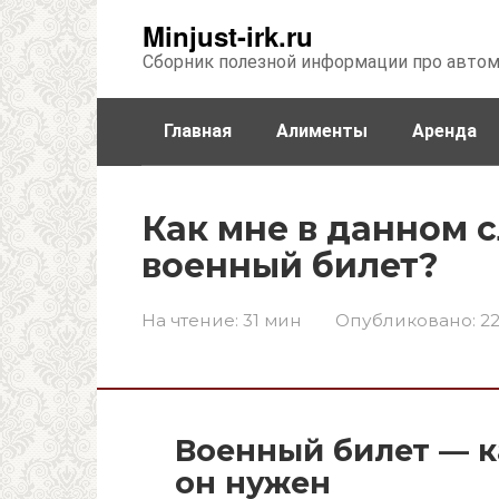
Перейти
Minjust-irk.ru
к
Сборник полезной информации про авто
контенту
Главная
Алименты
Аренда
Недвижимость
Прочее
Стра
Как мне в данном 
военный билет?
На чтение:
31 мин
Опубликовано:
22
Военный билет — к
он нужен