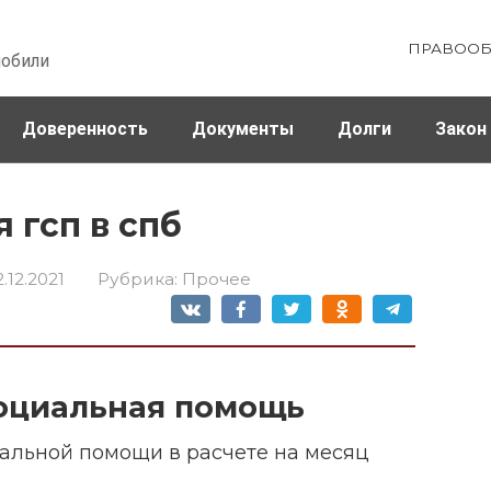
ПРАВООБ
мобили
Доверенность
Документы
Долги
Закон
ховка
Штрафы и налоги
 гсп в спб
2.12.2021
Рубрика:
Прочее
социальная помощь
альной помощи в расчете на месяц