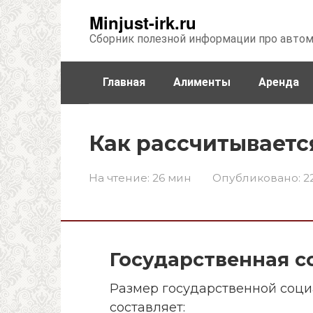
Перейти
Minjust-irk.ru
к
Сборник полезной информации про авто
контенту
Главная
Алименты
Аренда
Недвижимость
Прочее
Стра
Как рассчитывается
На чтение:
26 мин
Опубликовано:
2
Государственная 
Размер государственной соци
составляет: