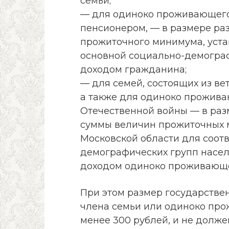
семьи;
— для одиноко проживающего
пенсионером, — в размере ра
прожиточного минимума, уст
основной социально-демогра
доходом гражданина;
— для семей, состоящих из в
а также для одиноко прожив
Отечественной войны — в ра
суммы величин прожиточных 
Московской области для соот
демографических групп насел
доходом одиноко проживающе
При этом размер государстве
члена семьи или одиноко пр
менее 300 рублей, и не долже