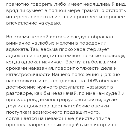
грамотно говорить, либо имеет неряшливый вид,
вряд ли сумеет в полной мере грамотно отстоять
интересы своего клиента и произвести хорошее
впечатление на судью.
Во время первой встречи следует обращать
внимание на любые мелочи в поведении
адвоката. Так, весьма плохо характеризует
адвоката и подходит по емкое понятие «развод»,
когда адвокат начинает Вас пугать большими
сроками наказания, говорит о тяжести дела и
катастрофичности Вашего положения. Должно
насторожить и то, что адвокат на 100% обещает
достижение нужного результата, называет в
разговоре, как бы невзначай, по именам судей и
прокуроров, демонстрируя свои связи, ругает
других адвокатов, дает житейские оценки
поступкам возможного подзащитного,
соглашается на незаконные действия типа
проноса запрещенных вещей в изолятор и т.п.