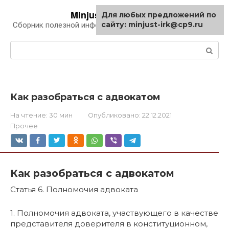
Перейти
Minjust-irk.ru
Для любых предложений по
к
сайту: minjust-irk@cp9.ru
Сборник полезной информации про автомобили
контенту
Поиск:
Как разобраться с адвокатом
На чтение:
30 мин
Опубликовано:
22.12.2021
Прочее
Как разобраться с адвокатом
Статья 6. Полномочия адвоката
1. Полномочия адвоката, участвующего в качестве
представителя доверителя в конституционном,