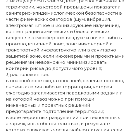
2)находящееся в жилом доме, расположенном на
территории, на которой превышены показатели
санитарно-эпидемиологической безопасности в
части физических факторов (шум, вибрация,
электромагнитное и ионизирующее излучение),
концентрации химических и биологических
веществ в атмосферном воздухе и почве, либо в
производственной зоне, зоне инженерной и
транспортной инфраструктур или в санитарно-
защитной зоне, если инженерными и проектными
решениями невозможно минимизировать
критерии риска до допустимого уровня;
3)расположенное:
в опасной зоне схода оползней, селевых потоков,
снежных лавин либо на территории, которая
ежегодно затапливается паводковыми водами и
на которой невозможно при помощи
инженерных и проектных решений
предотвратить подтопление территории;
в зоне вероятных разрушений при техногенных
авариях, иных обстоятельствах, в результате
которых сложилась чрезвычайная ситуация, если