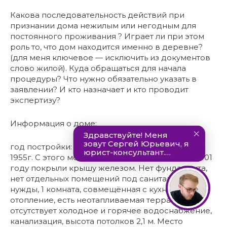
Какова последовательность действий при
признании дома нежилым или негодным для
постоянного проживания ? Играет ли при этом
роль то, что дом находится именно в деревне?
(для меня ключевое — исключить из документов
слово жилой). Куда обращаться для начала
процедуры? Что нужно обязательно указать в
заявлении? И кто назначает и кто проводит
экспертизу?
Информация о доме:
год постройки: 1936. приобретён моим дедом в
1955г. С этого момента не перестраивался. в 2001
году покрыли крышу железом. Нет фундамента,
нет отдельных помещений под санитарные
нужды, 1 комната, совмещённая с кухней, печное
отопление, есть неотапливаемая терраса,
отсутствует холодное и горячее водоснабжение,
канализация, высота потолков 2,1 м. Место