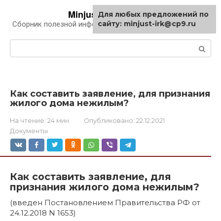
Перейти
Minjust-irk.ru
Для любых предложений по
к
сайту: minjust-irk@cp9.ru
Сборник полезной информации про автомобили
контенту
Поиск:
Как составить заявление, для признания
жилого дома нежилым?
На чтение:
24 мин
Опубликовано:
22.12.2021
Документы
Как составить заявление, для
признания жилого дома нежилым?
(введен Постановлением Правительства РФ от
24.12.2018 N 1653)