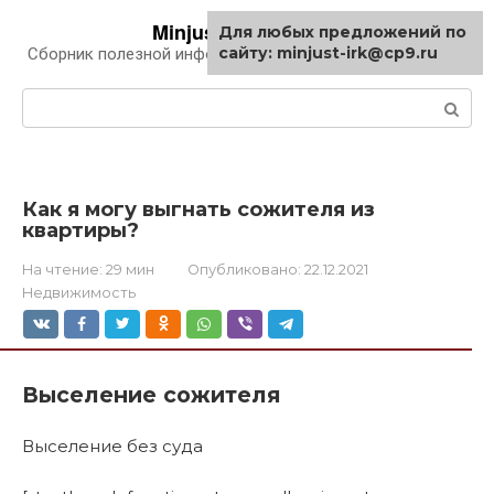
Перейти
Minjust-irk.ru
Для любых предложений по
к
сайту: minjust-irk@cp9.ru
Сборник полезной информации про автомобили
контенту
Поиск:
Как я могу выгнать сожителя из
квартиры?
На чтение:
29 мин
Опубликовано:
22.12.2021
Недвижимость
Выселение сожителя
Выселение без суда