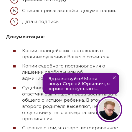
Список прилагающейся документации.
Дата и подпись.
Документация:
Копии полицейских протоколов о
правонарушениях Вашего сожителя.
Копии судебного постановления о
лишении свободы или об
административном аресте.
Судебное постановление о том, что
ответчик был лишен права воспитывать
общего с истцом ребенка. В этом случае
второго родителя выселяют, невзирая на
отсутствие у него альтернативного места
проживания.
Справка о том, что зарегистрированное