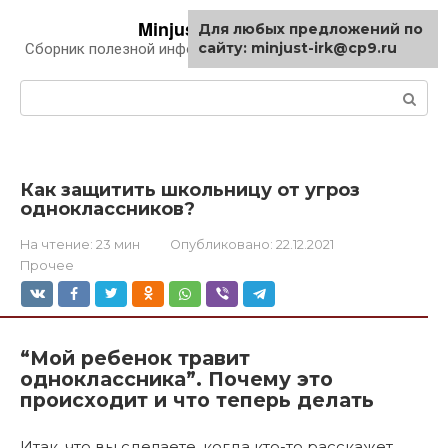
Перейти
Minjust-irk.ru
Для любых предложений по
к
сайту: minjust-irk@cp9.ru
Сборник полезной информации про автомобили
контенту
Поиск:
Как защитить школьницу от угроз
одноклассников?
На чтение:
23 мин
Опубликовано:
22.12.2021
Прочее
“Мой ребенок травит
одноклассника”. Почему это
происходит и что теперь делать
Итак, что вы сделаете, когда кто-то расскажет