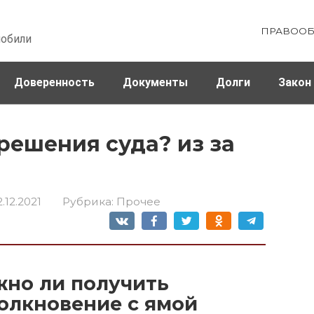
ПРАВООБ
мобили
Доверенность
Документы
Долги
Закон
ховка
Штрафы и налоги
решения суда? из за
2.12.2021
Рубрика:
Прочее
жно ли получить
олкновение с ямой