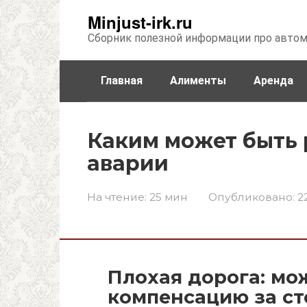
Перейти
Minjust-irk.ru
к
Сборник полезной информации про авто
контенту
Главная
Алименты
Аренда
Недвижимость
Прочее
Стра
Каким может быть 
аварии
На чтение:
25 мин
Опубликовано:
2
Плохая дорога: мо
компенсацию за ст