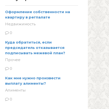
Оформление собственности на
квартиру в регпалате
Недвижимость
0
Куда обратиться, если
председатель отказывается
подписывать межевой план?
Прочее
0
Как мне нужно произвести
выплату алименты?
Алименты
0