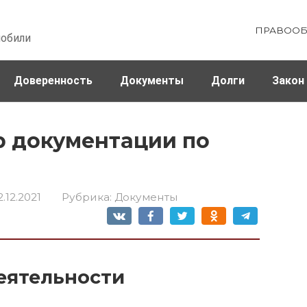
ПРАВООБ
мобили
Доверенность
Документы
Долги
Закон
ховка
Штрафы и налоги
р документации по
2.12.2021
Рубрика:
Документы
еятельности