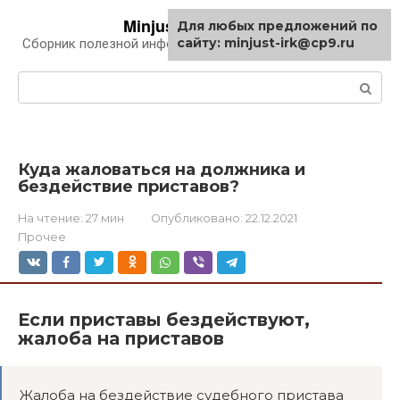
Перейти
Minjust-irk.ru
Для любых предложений по
к
сайту: minjust-irk@cp9.ru
Сборник полезной информации про автомобили
контенту
Поиск:
Куда жаловаться на должника и
бездействие приставов?
На чтение:
27 мин
Опубликовано:
22.12.2021
Прочее
Если приставы бездействуют,
жалоба на приставов
Жалоба на бездействие судебного пристава