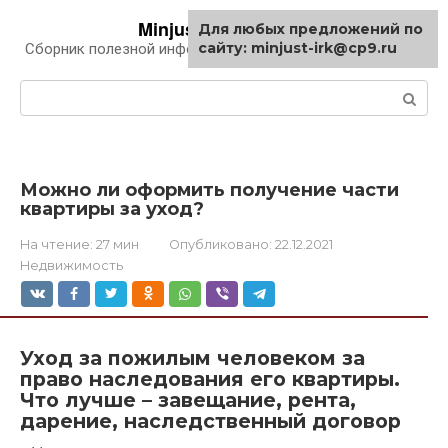
Перейти
Minjust-irk.ru
Для любых предложений по
к
сайту: minjust-irk@cp9.ru
Сборник полезной информации про автомобили
контенту
Поиск:
Можно ли оформить получение части
квартиры за уход?
На чтение:
27 мин
Опубликовано:
22.12.2021
Недвижимость
Уход за пожилым человеком за
право наследования его квартиры.
Что лучше – завещание, рента,
дарение, наследственный договор