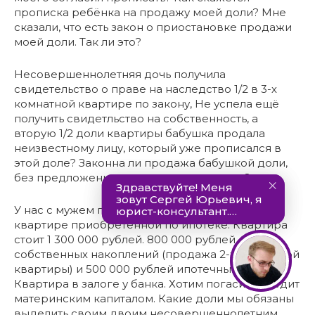
прописка ребёнка на продажу моей доли? Мне
сказали, что есть закон о приостановке продажи
моей доли. Так ли это?
Несовершеннолетняя дочь получила
свидетельство о праве на наследство 1/2 в 3-х
комнатной квартире по закону, Не успела ещё
получить свидетльство на собственность, а
вторую 1/2 доли квартиры бабушка продала
неизвестному лицу, который уже прописался в
этой доле? Законна ли продажа бабушкой доли,
без предложения внучке права покупки?
У нас с мужем по 1/2 доли в 3-х комнатной
квартире приобретённой по ипотеке. Квартира
стоит 1 300 000 рублей. 800 000 рублей
собственных накоплений (продажа 2-х комнатной
квартиры) и 500 000 рублей ипотечный кредит.
Квартира в залоге у банка. Хотим погасить кредит
материнским капиталом. Какие доли мы обязаны
выделить своим двоим несовершеннолетним