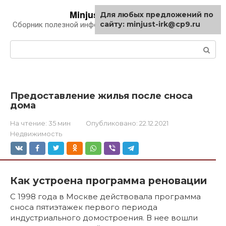
Перейти
Minjust-irk.ru
Для любых предложений по
к
сайту: minjust-irk@cp9.ru
Сборник полезной информации про автомобили
контенту
Поиск:
Предоставление жилья после сноса
дома
На чтение:
35 мин
Опубликовано:
22.12.2021
Недвижимость
Как устроена программа реновации
С 1998 года в Москве действовала программа
сноса пятиэтажек первого периода
индустриального домостроения. В нее вошли