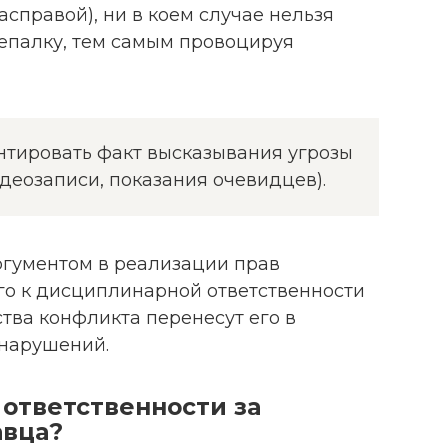
справой), ни в коем случае нельзя
епалку, тем самым провоцируя
нтировать факт высказывания угрозы
идеозаписи, показания очевидцев).
гументом в реализации прав
го к дисциплинарной ответственности
ства конфликта перенесут его в
 нарушений.
ответственности за
авца?