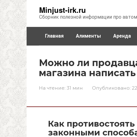
Перейти
Minjust-irk.ru
к
Сборник полезной информации про авто
контенту
Главная
Алименты
Аренда
Недвижимость
Прочее
Стра
Можно ли продавц
магазина написать
На чтение:
31 мин
Опубликовано:
22
Как противостоять
законными способ