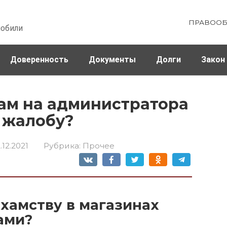
ПРАВООБ
мобили
Доверенность
Документы
Долги
Закон
ховка
Штрафы и налоги
ам на администратора
 жалобу?
.12.2021
Рубрика:
Прочее
 хамству в магазинах
ами?