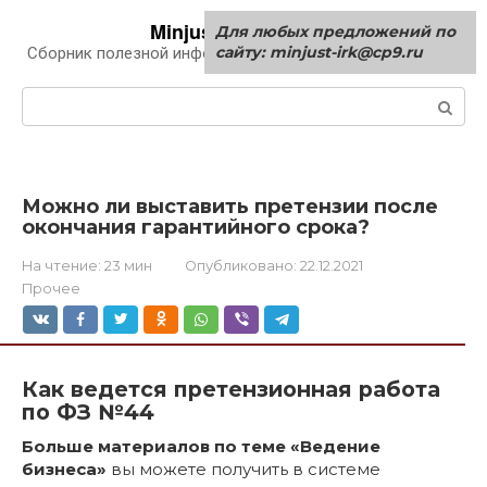
Перейти
Minjust-irk.ru
Для любых предложений по
к
сайту: minjust-irk@cp9.ru
Сборник полезной информации про автомобили
контенту
Поиск:
Можно ли выставить претензии после
окончания гарантийного срока?
На чтение:
23 мин
Опубликовано:
22.12.2021
Прочее
Как ведется претензионная работа
по ФЗ №44
Больше материалов по теме «Ведение
бизнеса»
вы можете получить в системе