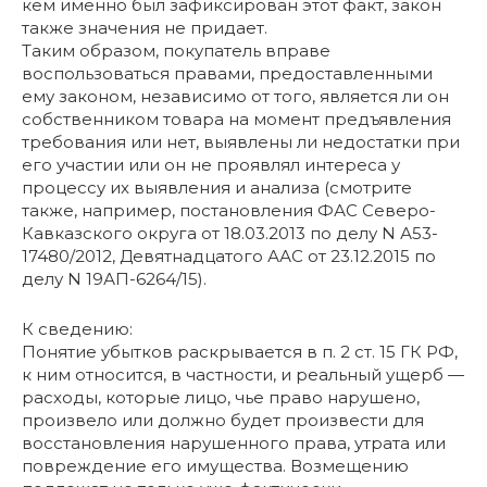
кем именно был зафиксирован этот факт, закон
также значения не придает.
Таким образом, покупатель вправе
воспользоваться правами, предоставленными
ему законом, независимо от того, является ли он
собственником товара на момент предъявления
требования или нет, выявлены ли недостатки при
его участии или он не проявлял интереса у
процессу их выявления и анализа (смотрите
также, например, постановления ФАС Северо-
Кавказского округа от 18.03.2013 по делу N А53-
17480/2012, Девятнадцатого ААС от 23.12.2015 по
делу N 19АП-6264/15).
К сведению:
Понятие убытков раскрывается в п. 2 ст. 15 ГК РФ,
к ним относится, в частности, и реальный ущерб —
расходы, которые лицо, чье право нарушено,
произвело или должно будет произвести для
восстановления нарушенного права, утрата или
повреждение его имущества. Возмещению