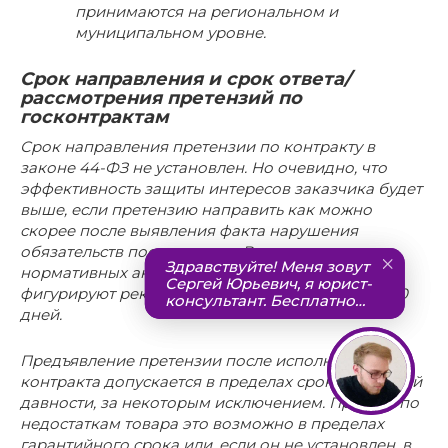
принимаются на региональном и
муниципальном уровне.
Срок направления и срок ответа/
рассмотрения претензий по
госконтрактам
Срок направления претензии по контракту в
законе 44-ФЗ не установлен. Но очевидно, что
эффективность защиты интересов заказчика будет
выше, если претензию направить как можно
скорее после выявления факта нарушения
обязательств поставщиком. В ведомственных
нормативных актах по разным регионам
фигурируют рекомендательные сроки от 10 до 30
дней.
Предъявление претензии после исполнения
контракта допускается в пределах сроков исковой
давности, за некоторым исключением. Пример: по
недостаткам товара это возможно в пределах
гарантийного срока или, если он не установлен, в