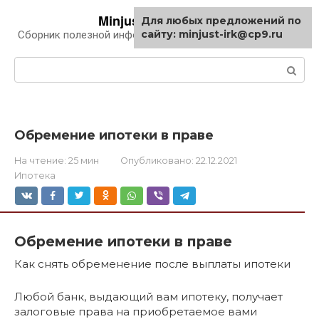
Перейти
Minjust-irk.ru
Для любых предложений по
к
сайту: minjust-irk@cp9.ru
Сборник полезной информации про автомобили
контенту
Поиск:
Обремение ипотеки в праве
На чтение:
25 мин
Опубликовано:
22.12.2021
Ипотека
Обремение ипотеки в праве
Как снять обременение после выплаты ипотеки
Любой банк, выдающий вам ипотеку, получает
залоговые права на приобретаемое вами