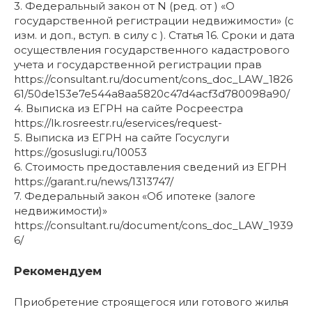
3. Федеральный закон от N (ред. от ) «О
государственной регистрации недвижимости» (с
изм. и доп., вступ. в силу с ). Статья 16. Сроки и дата
осуществления государственного кадастрового
учета и государственной регистрации прав
https://consultant.ru/document/cons_doc_LAW_1826
61/50de153e7e544a8aa5820c47d4acf3d780098a90/
4. Выписка из ЕГРН на сайте Росреестра
https://lk.rosreestr.ru/eservices/request-
5. Выписка из ЕГРН на сайте Госуслуги
https://gosuslugi.ru/10053
6. Стоимость предоставления сведений из ЕГРН
https://garant.ru/news/1313747/
7. Федеральный закон «Об ипотеке (залоге
недвижимости)»
https://consultant.ru/document/cons_doc_LAW_1939
6/
Рекомендуем
Приобретение строящегося или готового жилья