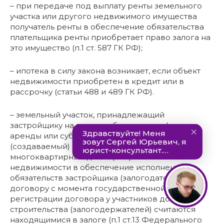
– при передаче под выплату ренты земельного
участка или другого недвижимого имущества
получатель ренты в обеспечение обязательства
плательщика ренты приобретает право залога на
это имущество (п.1 ст. 587 ГК РФ);
– ипотека в силу закона возникает, если объект
недвижимости приобретен в кредит или в
рассрочку (статьи 488 и 489 ГК РФ).
– земельный участок, принадлежащий
застройщику на праве собственности (праве
аренды или субаренды), и строящийся
(создаваемый) на этом земельном участке
многоквартирный дом и (или) иной объект
недвижимости в обеспечение исполнения
обязательств застройщика (залогодателя) по
договору с момента государственной
регистрации договора у участников долевого
строительства (залогодержателей) считаются
находящимися в залоге (п.1 ст.13 Федерального