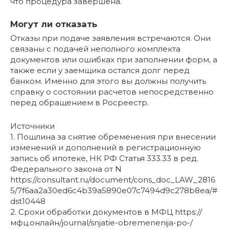
что процедура завершена.
Могут ли отказать
Отказы при подаче заявления встречаются. Они
связаны с подачей неполного комплекта
документов или ошибках при заполнении форм, а
также если у заемщика остался долг перед
банком. Именно для этого вы должны получить
справку о состоянии расчетов непосредственно
перед обращением в Росреестр.
Источники
1. Пошлина за снятие обременения при внесении
изменений и дополнений в регистрационную
запись об ипотеке, НК РФ Статья 333.33 в ред.
Федерального закона от N
https://consultant.ru/document/cons_doc_LAW_2816
5/7f6aa2a30ed6c4b39a5890e07c7494d9c278b8ea/#
dst10448
2. Сроки обработки документов в МФЦ https://
мфц.онлайн/journal/snjatie-obremenenija-po-/