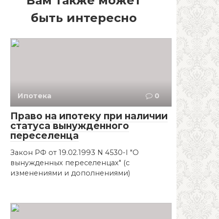
Вам также может
быть интересно
Ипотека
0
Право на ипотеку при наличии
статуса вынужденного
переселенца
Закон РФ от 19.02.1993 N 4530-I "О
вынужденных переселенцах" (с
изменениями и дополнениями)