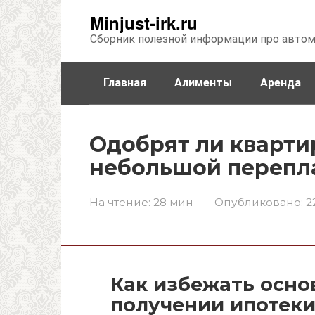
Перейти
Minjust-irk.ru
к
Сборник полезной информации про авто
контенту
Главная
Алименты
Аренда
Недвижимость
Прочее
Стра
Одобрят ли квартир
небольшой перепл
На чтение:
28 мин
Опубликовано:
2
Как избежать осно
получении ипотек