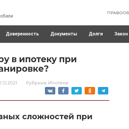
ПРАВООБ
мобили
Доверенность
Документы
Долги
Закон
ховка
Штрафы и налоги
у в ипотеку при
анировке?
2.12.2021
Рубрика:
Ипотека
вных сложностей при
и