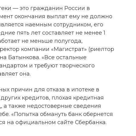
еки — это гражданин России в
момент окончания выплат ему не должно
 является наемным сотрудником, его
дние пять лет составляет не менее 1
работает не меньше полугода,
ректор компании «Магистрат» (риелтор
ина Батынкова. «Все остальные
тандартом и требуют творческого
вляет она.
ых причин для отказа в ипотеке в
других кредитов, плохая кредитная
д, а также недостоверные сведения
бе. «Попытка обмануть банк обернется
тся на официальном сайте Сбербанка.