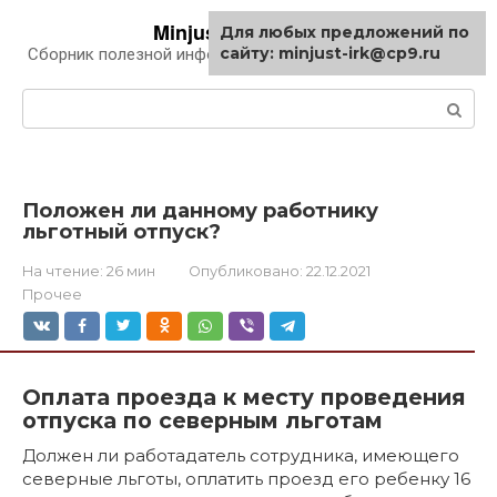
Перейти
Minjust-irk.ru
Для любых предложений по
к
сайту: minjust-irk@cp9.ru
Сборник полезной информации про автомобили
контенту
Поиск:
Положен ли данному работнику
льготный отпуск?
На чтение:
26 мин
Опубликовано:
22.12.2021
Прочее
Оплата проезда к месту проведения
отпуска по северным льготам
Должен ли работадатель сотрудника, имеющего
северные льготы, оплатить проезд его ребенку 16