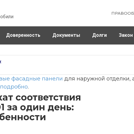
ПРАВООБ
мобили
Доверенность
Документы
Долги
Закон
ховка
Штрафы и налоги
т
вые фасадные панели
для наружной отделки,
подробно
.
ат соответствия
1 за один день:
обенности