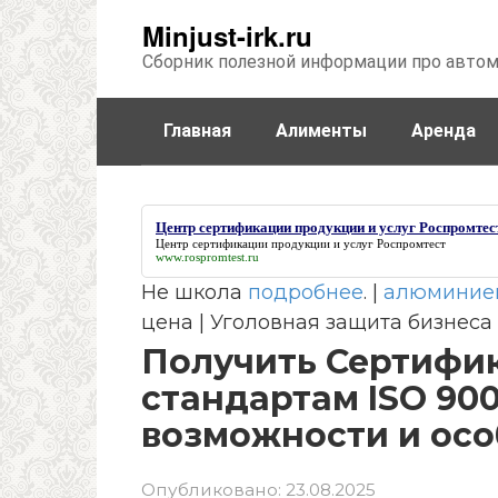
Перейти
Minjust-irk.ru
к
Сборник полезной информации про авто
контенту
Главная
Алименты
Аренда
Недвижимость
Прочее
Стра
Центр сертификации продукции и услуг Роспромтес
Центр сертификации продукции и услуг Роспромтест
www.rospromtest.ru
Не школа
подробнее
. |
алюминие
цена | Уголовная защита бизнеса
Получить Сертифик
стандартам ISO 900
возможности и ос
Опубликовано:
23.08.2025